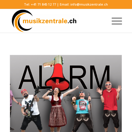
Tel:
+41 71 845 12 77
| Email:
info@musikzentrale.ch