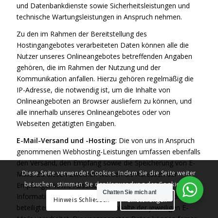
und Datenbankdienste sowie Sicherheitsleistungen und
technische Wartungsleistungen in Anspruch nehmen.
Zu den im Rahmen der Bereitstellung des
Hostingangebotes verarbeiteten Daten können alle die
Nutzer unseres Onlineangebotes betreffenden Angaben
gehören, die im Rahmen der Nutzung und der
Kommunikation anfallen. Hierzu gehören regelmäßig die
IP-Adresse, die notwendig ist, um die Inhalte von
Onlineangeboten an Browser ausliefern zu können, und
alle innerhalb unseres Onlineangebotes oder von
Webseiten getätigten Eingaben.
E-Mail-Versand und -Hosting
: Die von uns in Anspruch
genommenen Webhosting-Leistungen umfassen ebenfalls
den Versand, den Empfang sowie die Speicherung von E-
Diese Seite verwendet Cookies. Indem Sie die Seite weiter
Mails. Zu diesen Zwecken werden die Adressen der
besuchen, stimmen Sie der Verwendung der Cookies zu.
Empfänger sowie Absender als auch weitere
Chatten Sie mich an!
Informationen betreffend den E-Mailversand (z.B. die
Hinweis Schliessen
Einstellungen
beteiligten Provider) sowie die Inhalte der jeweiligen E-