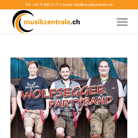
Tel:
+41 71 845 12 77
| Email:
info@musikzentrale.ch