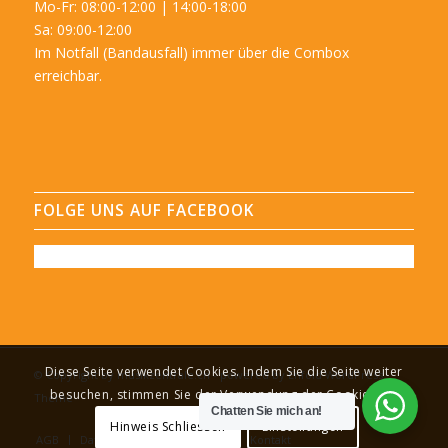
Mo-Fr: 08:00-12:00 | 14:00-18:00
Sa: 09:00-12:00
Im Notfall (Bandausfall) immer über die Combox
erreichbar.
FOLGE UNS AUF FACEBOOK
Diese Seite verwendet Cookies. Indem Sie die Seite weiter
© Copyright by musikzentrale.ch -
powered by Enfold WordPress
besuchen, stimmen Sie der Verwendung der Cookies zu.
Theme
Chatten Sie mich an!
Hinweis Schliessen
Einstellungen
AGB
Datenschutz
Impressum
Kontakt