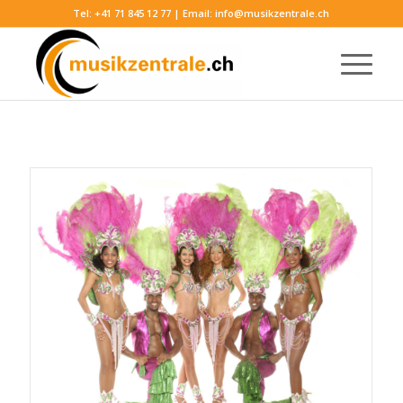
Tel:
+41 71 845 12 77
| Email:
info@musikzentrale.ch