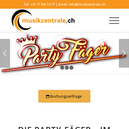
Tel:
+41 71 845 12 77
| Email:
info@musikzentrale.ch
Weiter
1
2
3
4
Buchungsanfrage