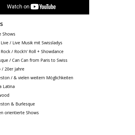
s
e Shows
 Live / Live Musik mit Swissladys
 Rock / Rock’n‘ Roll + Showdance
sque / Can Can from Paris to Swiss
 / 20er Jahre
eston / & vielen weitern Möglichkeiten
a Latina
wood
eston & Burlesque
n orientierte Shows