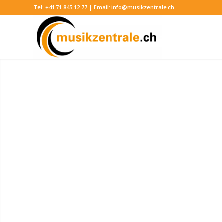
Tel:
+41 71 845 12 77
| Email:
info@musikzentrale.ch