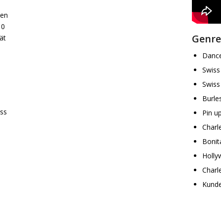
ten
10
Genre
ät
Danc
Swiss
Swiss
Burle
ss
Pin up
Charl
s
Bonit
Holly
Charl
Kunde