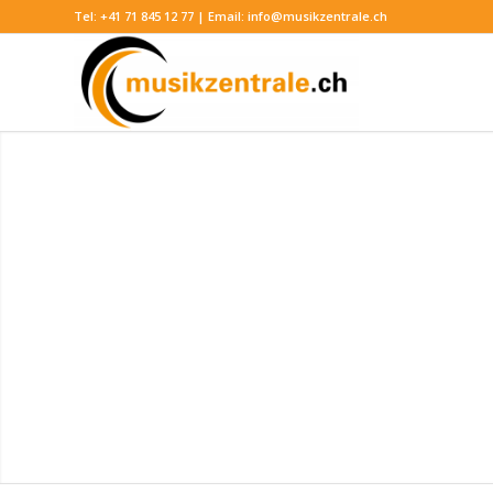
Tel:
+41 71 845 12 77
| Email:
info@musikzentrale.ch