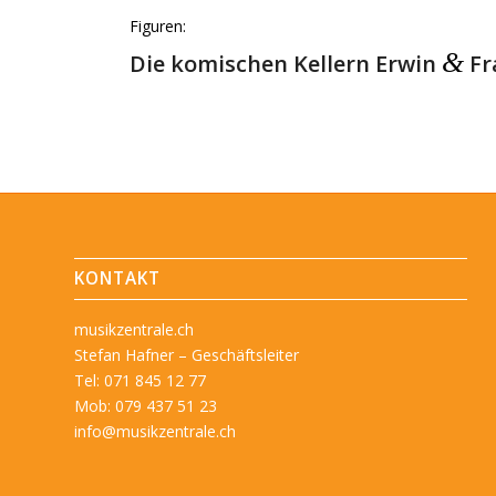
Figuren:
&
Die komischen Kellern Erwin
Fr
KONTAKT
musikzentrale.ch
Stefan Hafner – Geschäftsleiter
Tel: 071 845 12 77
Mob: 079 437 51 23
info@musikzentrale.ch