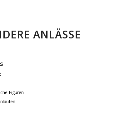
NDERE ANLÄSSE
s
k
che Figuren
enlaufen