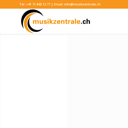
Tel:
+41 71 845 12 77
| Email:
info@musikzentrale.ch